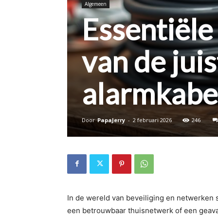
Algemeen
Essentiële
van de jui
alarmkabe
Door
PapaJerry
-
2 februari 2026
246
In de wereld van beveiliging en netwerken s
een betrouwbaar thuisnetwerk of een geava