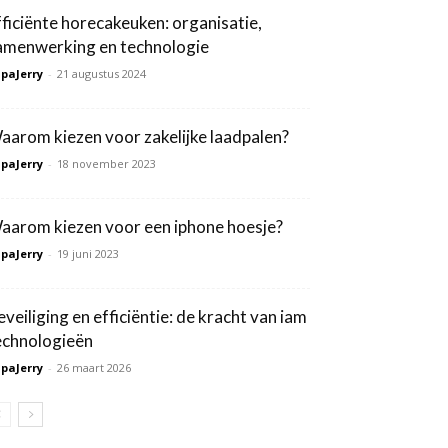
fficiënte horecakeuken: organisatie,
amenwerking en technologie
paJerry
-
21 augustus 2024
aarom kiezen voor zakelijke laadpalen?
paJerry
-
18 november 2023
aarom kiezen voor een iphone hoesje?
paJerry
-
19 juni 2023
eveiliging en efficiëntie: de kracht van iam
echnologieën
paJerry
-
26 maart 2026