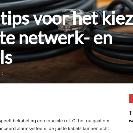
 tips voor het kie
ste netwerk- en
ls
0
T
peelt bekabeling een cruciale rol. Of het nu gaat om
Pa
nceerd alarmsysteem, de juiste kabels kunnen echt