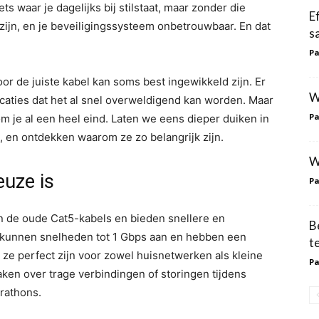
ts waar je dagelijks bij stilstaat, maar zonder die
E
zijn, en je beveiligingssysteem onbetrouwbaar. En dat
s
Pa
or de juiste kabel kan soms best ingewikkeld zijn. Er
W
icaties dat het al snel overweldigend kan worden. Maar
Pa
m je al een heel eind. Laten we eens dieper duiken in
 en ontdekken waarom ze zo belangrijk zijn.
W
euze is
Pa
n de oude Cat5-kabels en bieden snellere en
B
kunnen snelheden tot 1 Gbps aan en hebben een
t
ze perfect zijn voor zowel huisnetwerken als kleine
Pa
ken over trage verbindingen of storingen tijdens
rathons.