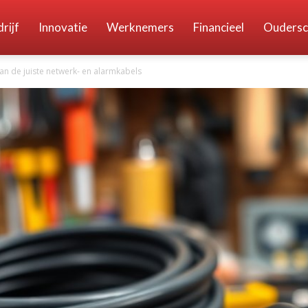
nemer.nl
rijf
Innovatie
Werknemers
Financieel
Oudersc
van de juiste netwerk- en alarmkabels