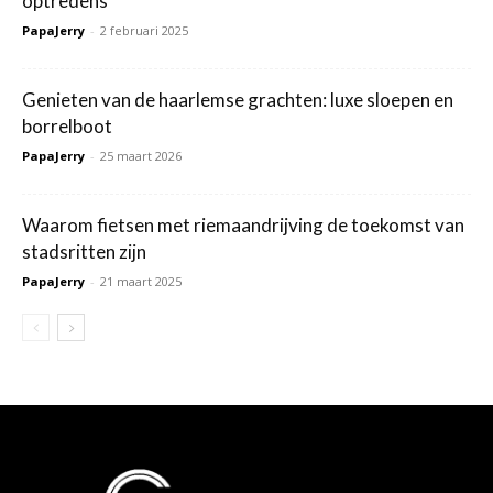
optredens
PapaJerry
-
2 februari 2025
Genieten van de haarlemse grachten: luxe sloepen en
borrelboot
PapaJerry
-
25 maart 2026
Waarom fietsen met riemaandrijving de toekomst van
stadsritten zijn
PapaJerry
-
21 maart 2025