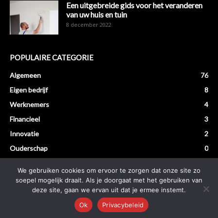
Een uitgebreide gids voor het veranderen
van uw huis en tuin
8 december 2022
POPULAIRE CATEGORIE
Algemeen
76
Eigen bedrijf
8
Werknemers
4
Financieel
3
Innovatie
2
Ouderschap
0
We gebruiken cookies om ervoor te zorgen dat onze site zo
soepel mogelijk draait. Als je doorgaat met het gebruiken van
deze site, gaan we ervan uit dat je ermee instemt.
Home
Over ons
Privacybeleid
Ok
Privacybeleid
© Papadeondernemer.nl