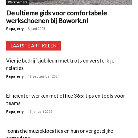
Werknemers
De ultieme gids voor comfortabele
werkschoenen bij Bowork.nl
PapaJerry
-
8 juni 2023
LAATSTE ARTIKELEN
Vier je bedrijfsjubileum met trots en versterk je
relaties
PapaJerry
-
18 september 2024
Efficiënter werken met office 365: tips en tools voor
teams
PapaJerry
-
13 januari 2025
Iconische muzieklocaties en hun onvergetelijke