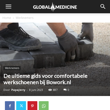
Home
Werknemers
Werknemers
De ultieme gids voor comfortabele
werkschoenen bij Bowork.nl
Door
PapaJerry
-
8 juni 2023
887
0